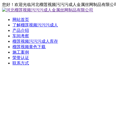
您好！欢迎光临河北榴莲视频污污污成人金属丝网制品有限公司
网站首页
了解榴莲视频污污污成人
产品介绍
车间考察
榴莲视频污污污成人库存
榴莲视频黄色下载
施工案例
荣誉认证
联系方式