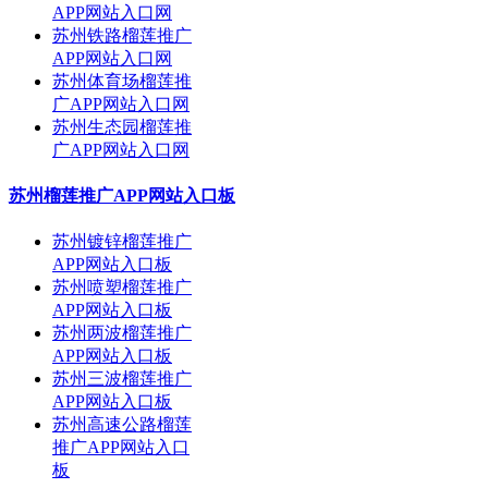
APP网站入口网
苏州铁路榴莲推广
APP网站入口网
苏州体育场榴莲推
广APP网站入口网
苏州生态园榴莲推
广APP网站入口网
苏州榴莲推广APP网站入口板
苏州镀锌榴莲推广
APP网站入口板
苏州喷塑榴莲推广
APP网站入口板
苏州两波榴莲推广
APP网站入口板
苏州三波榴莲推广
APP网站入口板
苏州高速公路榴莲
推广APP网站入口
板