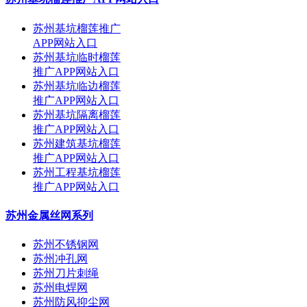
苏州基坑榴莲推广
APP网站入口
苏州基坑临时榴莲
推广APP网站入口
苏州基坑临边榴莲
推广APP网站入口
苏州基坑隔离榴莲
推广APP网站入口
苏州建筑基坑榴莲
推广APP网站入口
苏州工程基坑榴莲
推广APP网站入口
苏州金属丝网系列
苏州不锈钢网
苏州冲孔网
苏州刀片刺绳
苏州电焊网
苏州防风抑尘网