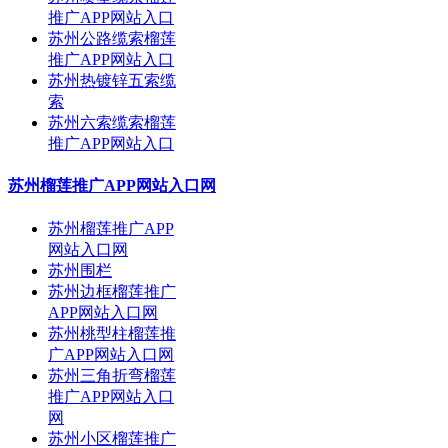
推广APP网站入口
苏州公路缆索榴莲
推广APP网站入口
苏州热镀锌五索缆
索
苏州六索缆索榴莲
推广APP网站入口
苏州榴莲推广APP网站入口网
苏州榴莲推广APP
网站入口网
苏州围栏
苏州边框榴莲推广
APP网站入口网
苏州桃型柱榴莲推
广APP网站入口网
苏州三角折弯榴莲
推广APP网站入口
网
苏州小区榴莲推广