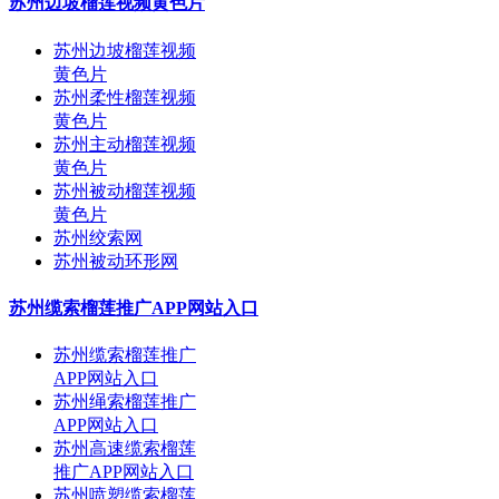
苏州边坡榴莲视频黄色片
苏州边坡榴莲视频
黄色片
苏州柔性榴莲视频
黄色片
苏州主动榴莲视频
黄色片
苏州被动榴莲视频
黄色片
苏州绞索网
苏州被动环形网
苏州缆索榴莲推广APP网站入口
苏州缆索榴莲推广
APP网站入口
苏州绳索榴莲推广
APP网站入口
苏州高速缆索榴莲
推广APP网站入口
苏州喷塑缆索榴莲