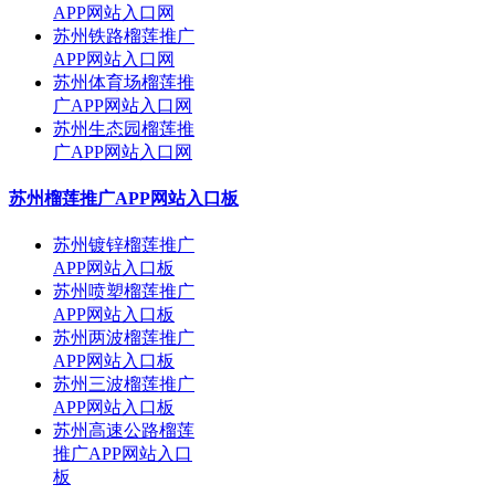
APP网站入口网
苏州铁路榴莲推广
APP网站入口网
苏州体育场榴莲推
广APP网站入口网
苏州生态园榴莲推
广APP网站入口网
苏州榴莲推广APP网站入口板
苏州镀锌榴莲推广
APP网站入口板
苏州喷塑榴莲推广
APP网站入口板
苏州两波榴莲推广
APP网站入口板
苏州三波榴莲推广
APP网站入口板
苏州高速公路榴莲
推广APP网站入口
板