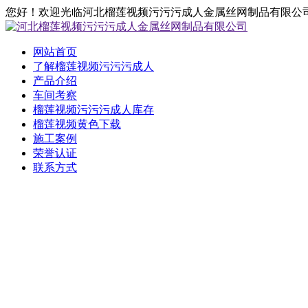
您好！欢迎光临河北榴莲视频污污污成人金属丝网制品有限公司
网站首页
了解榴莲视频污污污成人
产品介绍
车间考察
榴莲视频污污污成人库存
榴莲视频黄色下载
施工案例
荣誉认证
联系方式