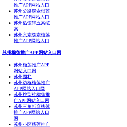
推广APP网站入口
苏州公路缆索榴莲
推广APP网站入口
苏州热镀锌五索缆
索
苏州六索缆索榴莲
推广APP网站入口
苏州榴莲推广APP网站入口网
苏州榴莲推广APP
网站入口网
苏州围栏
苏州边框榴莲推广
APP网站入口网
苏州桃型柱榴莲推
广APP网站入口网
苏州三角折弯榴莲
推广APP网站入口
网
苏州小区榴莲推广