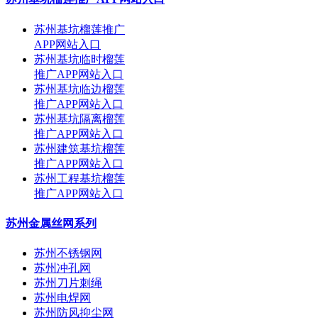
苏州基坑榴莲推广
APP网站入口
苏州基坑临时榴莲
推广APP网站入口
苏州基坑临边榴莲
推广APP网站入口
苏州基坑隔离榴莲
推广APP网站入口
苏州建筑基坑榴莲
推广APP网站入口
苏州工程基坑榴莲
推广APP网站入口
苏州金属丝网系列
苏州不锈钢网
苏州冲孔网
苏州刀片刺绳
苏州电焊网
苏州防风抑尘网