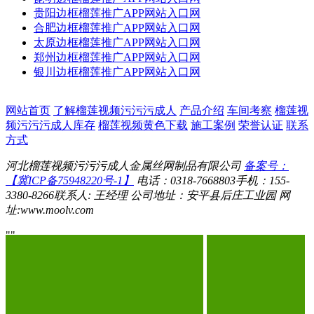
贵阳边框榴莲推广APP网站入口网
合肥边框榴莲推广APP网站入口网
太原边框榴莲推广APP网站入口网
郑州边框榴莲推广APP网站入口网
银川边框榴莲推广APP网站入口网
网站首页
了解榴莲视频污污污成人
产品介绍
车间考察
榴莲视
频污污污成人库存
榴莲视频黄色下载
施工案例
荣誉认证
联系
方式
河北榴莲视频污污污成人金属丝网制品有限公司
备案号：
【冀ICP备75948220号-1】
电话：0318-7668803
手机：155-
3380-8266
联系人: 王经理
公司地址：安平县后庄工业园
网
址:www.moolv.com