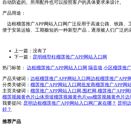
自动防盗的。所用配件也可以按照客户的具体要求来设计。
产品用途：
边框榴莲推广APP网站入口网广泛应用于高速公路、铁路
便于安装运输、工期极短的一种新型产品，逐渐被人们广泛的采
上一篇：没有了
下一篇：
昆明桃型柱榴莲推广APP网站入口网
热门标签：
边框榴莲推广APP网站入口网
隔音墙
小区榴莲推广
产品关键词：
边框榴莲推广APP网站入口网
边框榴莲推广APP
分类关键词：
榴莲推广APP网站入口网批发商
榴莲推广APP网
主页关键词：
榴莲推广APP网站入口网,围栏网,榴莲推广APP
榴莲视频黄色片
山体滑坡榴莲视频黄色片
sns榴莲视频黄色片
边
我要提问:
昆明边框榴莲推广APP网站入口网厂家在哪？
昆明边
好？
推荐产品