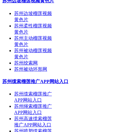
苏州边坡榴莲视频黄色片
苏州边坡榴莲视频
黄色片
苏州柔性榴莲视频
黄色片
苏州主动榴莲视频
黄色片
苏州被动榴莲视频
黄色片
苏州绞索网
苏州被动环形网
苏州缆索榴莲推广APP网站入口
苏州缆索榴莲推广
APP网站入口
苏州绳索榴莲推广
APP网站入口
苏州高速缆索榴莲
推广APP网站入口
苏州喷塑缆索榴莲