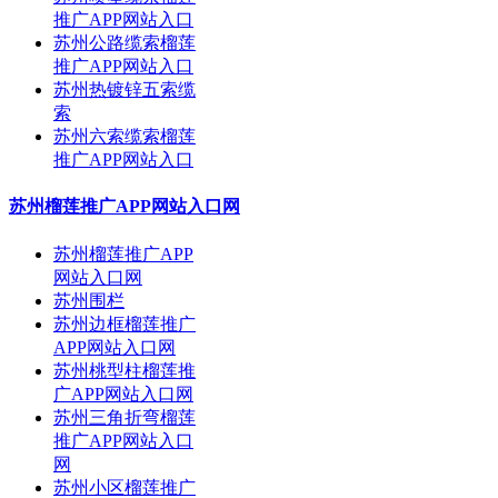
推广APP网站入口
苏州公路缆索榴莲
推广APP网站入口
苏州热镀锌五索缆
索
苏州六索缆索榴莲
推广APP网站入口
苏州榴莲推广APP网站入口网
苏州榴莲推广APP
网站入口网
苏州围栏
苏州边框榴莲推广
APP网站入口网
苏州桃型柱榴莲推
广APP网站入口网
苏州三角折弯榴莲
推广APP网站入口
网
苏州小区榴莲推广