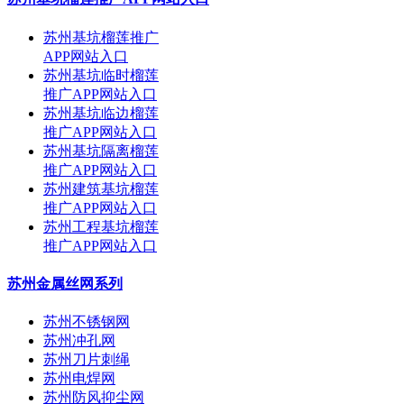
苏州基坑榴莲推广
APP网站入口
苏州基坑临时榴莲
推广APP网站入口
苏州基坑临边榴莲
推广APP网站入口
苏州基坑隔离榴莲
推广APP网站入口
苏州建筑基坑榴莲
推广APP网站入口
苏州工程基坑榴莲
推广APP网站入口
苏州金属丝网系列
苏州不锈钢网
苏州冲孔网
苏州刀片刺绳
苏州电焊网
苏州防风抑尘网