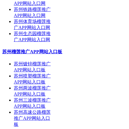
APP网站入口网
苏州铁路榴莲推广
APP网站入口网
苏州体育场榴莲推
广APP网站入口网
苏州生态园榴莲推
广APP网站入口网
苏州榴莲推广APP网站入口板
苏州镀锌榴莲推广
APP网站入口板
苏州喷塑榴莲推广
APP网站入口板
苏州两波榴莲推广
APP网站入口板
苏州三波榴莲推广
APP网站入口板
苏州高速公路榴莲
推广APP网站入口
板