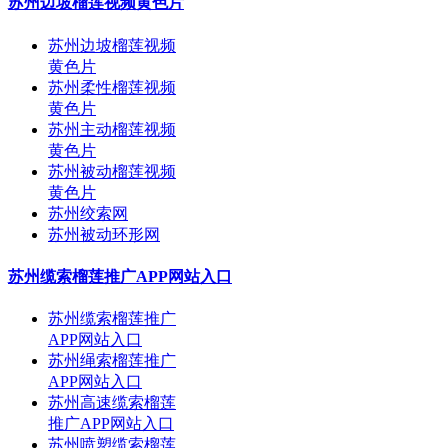
苏州边坡榴莲视频黄色片
苏州边坡榴莲视频
黄色片
苏州柔性榴莲视频
黄色片
苏州主动榴莲视频
黄色片
苏州被动榴莲视频
黄色片
苏州绞索网
苏州被动环形网
苏州缆索榴莲推广APP网站入口
苏州缆索榴莲推广
APP网站入口
苏州绳索榴莲推广
APP网站入口
苏州高速缆索榴莲
推广APP网站入口
苏州喷塑缆索榴莲